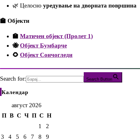
🌿 Целосно
уредување на дворната површина
🏫 Објекти
🏫
Матичен објект (Пролет 1)
🐝
Објект Бумбарче
🌻
Објект Сончогледи
Search for:
Search Button
Календар
август 2026
П
В
С
Ч
П
С
Н
1
2
3
4
5
6
7
8
9