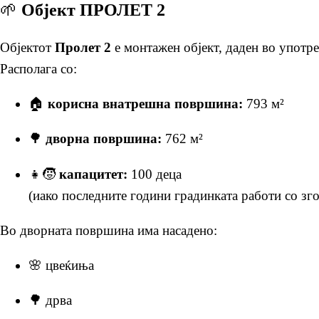
🌱
Објект ПРОЛЕТ 2
Објектот
Пролет 2
е монтажен објект, даден во употр
Располага со:
🏠
корисна внатрешна површина:
793 м²
🌳
дворна површина:
762 м²
👧🧒
капацитет:
100 деца
(иако последните години градинката работи со зго
Во дворната површина има насадено:
🌸 цвеќиња
🌳 дрва