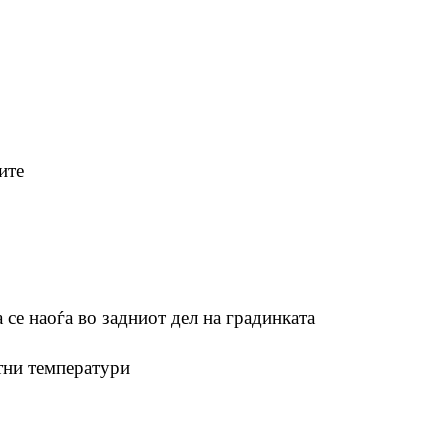
ите
а се наоѓа во задниот дел на градинката
тни температури