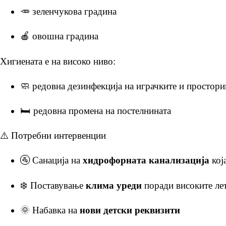
🥕 зеленчукова градина
🍎 овошна градина
Хигиената е на високо ниво:
🧼 редовна дезинфекција на играчките и простори
🛏️ редовна промена на постелнината
⚠️ Потребни интервенции
🚰 Санaција на
хидрофорната канализација
кој
❄️ Поставување
клима уреди
поради високите ле
🌞
Набавка на
нови детски реквизити