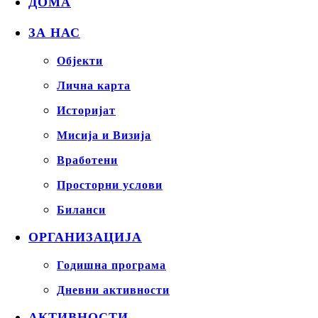
ДОМА
ЗА НАС
Објекти
Лична карта
Историјат
Мисија и Визија
Вработени
Просторни услови
Биланси
ОРГАНИЗАЦИЈА
Годишна програма
Дневни активности
АКТИВНОСТИ